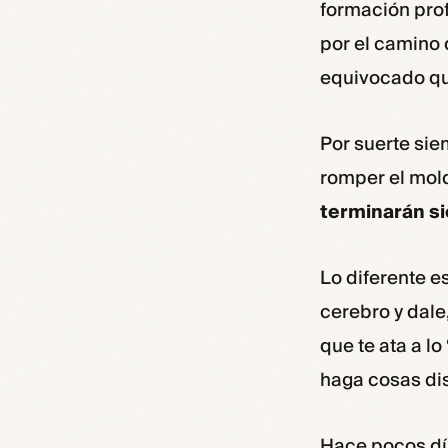
formación prof
por el camino 
equivocado qu
Por suerte sie
romper el mol
terminarán si
Lo diferente e
cerebro y dale
que te ata a lo
haga cosas dist
Hace pocos día