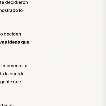
 se decidieron
mostrado lo
ulo deciden
evas ideas que
 un momento tu
lta la cuerda
n gente que
rtar mi