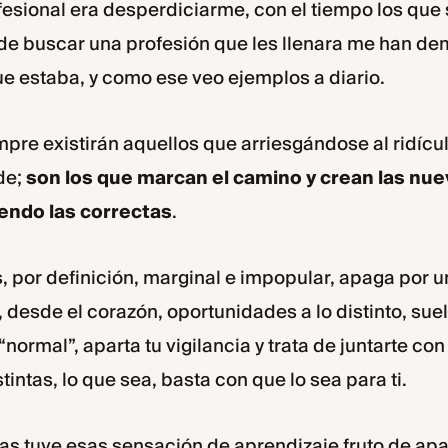
esional era desperdiciarme, con el tiempo los que
de buscar una profesión que les llenara me han de
e estaba, y como ese veo ejemplos a diario.
mpre existirán aquellos que arriesgándose al ridíc
de;
son los que marcan el camino y crean las nu
endo las correctas
.
s, por definición, marginal e impopular, apaga por
, desde el corazón, oportunidades a lo distinto, sue
 “normal”, aparta tu vigilancia y trata de juntarte co
intas, lo que sea, basta con que lo sea para ti.
s tuve esas sensación de aprendizaje fruto de apa