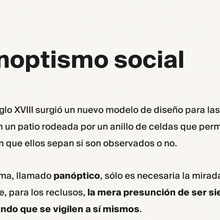
HOME
ABOUT
FAQS
noptismo social
siglo XVIII surgió un nuevo modelo de diseño para la
en un patio rodeada por un anillo de celdas que per
in que ellos sepan si son observados o no.
ema, llamado
panóptico
, sólo es necesaria la mirad
e, para los reclusos,
la mera presunción de ser s
ndo que se vigilen a sí mismos
.