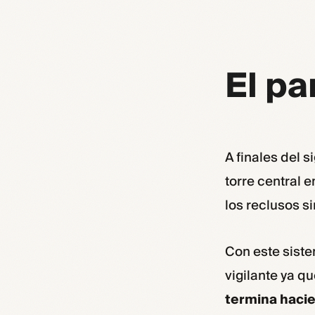
El pa
A finales del 
torre central 
los reclusos s
Con este sist
vigilante ya qu
termina hacie