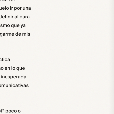
elo ir por una
efinir al cura
mismo que ya
pegarme de mis
ctica
o en lo que
a inesperada
comunicativas
sí” poco o