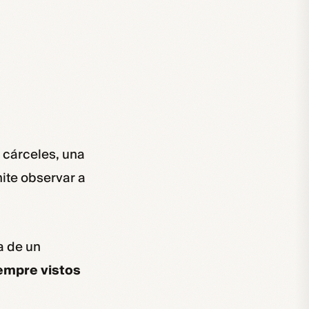
s cárceles, una
mite observar a
a de un
iempre vistos