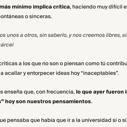
o más mínimo implica crítica
, haciendo muy difícil e
pontáneas o sinceras.
s unos a otros, sin saberlo, y nos creemos libres, si
cárcel
riticas a los que no son o piensan como tú contrib
, a acallar y entorpecer ideas hoy “inaceptables”.
os enseña que, con frecuencia,
lo que ayer fueron 
s” hoy son nuestros pensamientos
.
que pensaba que había que ir a la universidad sí o s