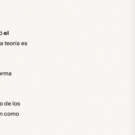
mó
el
a teoría es
forma
o de los
en como