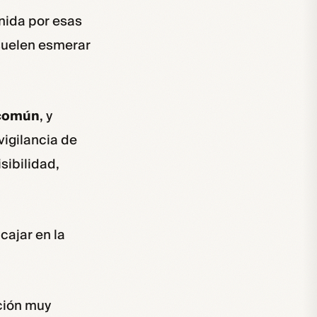
inida por esas
suelen esmerar
 común
, y
vigilancia de
sibilidad,
cajar en la
ción muy