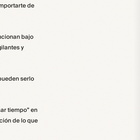
mportarte de
uncionan bajo
ilantes y
pueden serlo
sar tiempo” en
ción de lo que