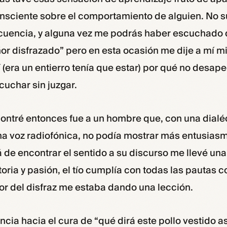
onsciente sobre el comportamiento de alguien. No su
ecuencia, y alguna vez me podrás haber escuchado d
or disfrazado” pero en esta ocasión me dije a mí 
í (era un entierro tenía que estar) por qué no desa
cuchar sin juzgar.
ontré entonces fue a un hombre que, con una dialé
na voz radiofónica, no podía mostrar más entusiasm
á de encontrar el sentido a su discurso me llevé un
toria y pasión, el tío cumplía con todas las pautas 
ñor del disfraz me estaba dando una lección.
cia hacia el cura de “qué dirá este pollo vestido a