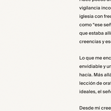
vigilancia inc
iglesia con fr
como “ese señ
que estaba all
creencias y es
Lo que me enc
envidiable y u
hacía. Más all
lección de ora
ideales, el se
Desde mi creen